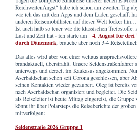
Tagen die komplette Rundreise unserer neuen E-Mobi
ReichweitenÄngst“ habe ich schon am zweiten Tag ab
wie ich das mit den Apps und dem Laden geschafft ha
anderen Reisemobillisten auf dieser Welt locker hin… 
Ist auch halb so teuer wie die klassischen Treibstoffe.
4. August für drei 
Lust und Zeit hat - ich starte am
durch Dänemark
, brauche aber noch 3-4 Reiseteilne
Das alles wird aber von einer weitaus anspruchsvolle
brandaktuell, überstrahlt. Unsere Seidenstraßenfahrer 
unterwegs und derzeit im Kaukasus angekommen. Nun 
Aserbaidschan schon seit Corona geschlossen, aber Ab
seinen Kontakten wieder gezaubert. Oleg ist bereits vo
nach Aserbaidschan organisiert und begleitet. Die Se
als Reiseleiter ist heute Mittag eingereist, die Gruppe
könnt ihr über Polarsteps die Reiseberichte der großen
mitverfolgen:
Seidenstraße 2026 Gruppe 1