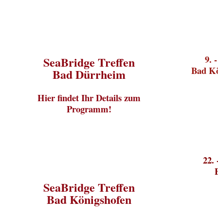
9
. 
SeaBridge Treffen
Bad Kö
Bad Dürrheim
Hier findet Ihr Details zum
Programm!
22.
SeaBridge Treffen
Bad Königshofen