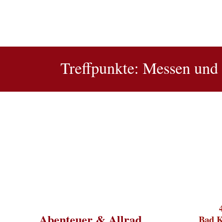
Treffpunkte: Messen und
Abenteuer & Allrad
Bad K