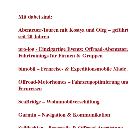
Mit dabei sind:
Abenteuer-Touren mit Kostya und Oleg –
geführ
seit 20 Jahren
pro-log - Einzigartige Events: Offroad-Abenteue
Fahrtrainings für Firmen & Gruppen
bimobil – Fernreise- & Expeditionsmobile Made
Offroad-Motorhomes – Fahrzeugoptimierung und
Fernreisen
SeaBridge – Wohnmobilverschiffung
Garmin – Navigation & Kommunikation
Seilflechter – Bergeseile & Offroad-Ausrüstung